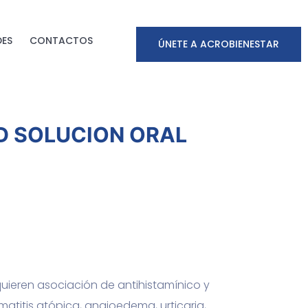
ES
CONTACTOS
ÚNETE A ACROBIENESTAR
D SOLUCION ORAL
uieren asociación de antihistamínico y
matitis atópica, angioedema, urticaria,